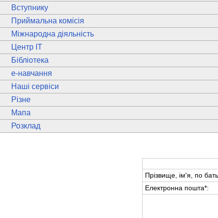
Вступнику
Приймальна комісія
Міжнародна діяльність
Центр ІТ
Бібліотека
e
-навчання
Наші сервіси
Різне
Мапа
Розклад
Прізвище, ім'я, по бать
Електронна пошта
*
: