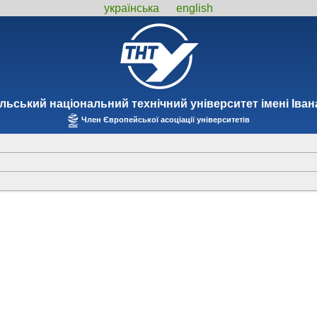
українська
english
льський національний технiчний унiверситет iменi Iва
Член Європейської асоціації університетів