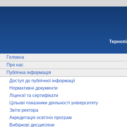
Тернопi
Головна
Про нас
Публічна інформація
Доступ до публічної інформації
Нормативні документи
Ліцензії та сертифікати
Цільові показники діяльності університету
Звіти ректора
Акредитація освітніх програм
Вибіркові дисципліни