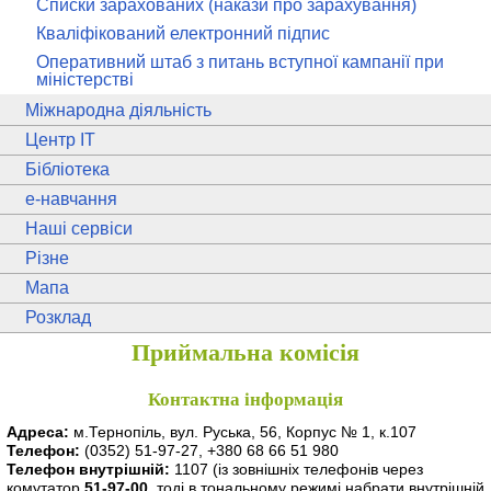
Списки зарахованих (накази про зарахування)
Кваліфікований електронний підпис
Оперативний штаб з питань вступної кампанії при
міністерстві
Міжнародна діяльність
Центр ІТ
Бібліотека
e
-навчання
Наші сервіси
Різне
Мапа
Розклад
Приймальна комісія
Контактна інформація
Адреса:
м.Тернопіль, вул. Руська, 56, Корпус № 1, к.107
Телефон:
(0352) 51-97-27, +380 68 66 51 980
Телефон внутрішній:
1107
(із зовнішніх телефонів через
комутатор
51-97-00
, тоді в тональному режимі набрати внутрішній