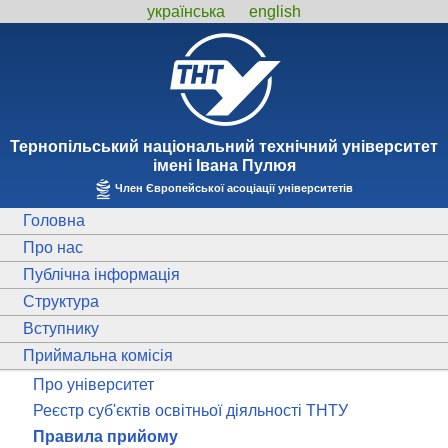
українська
english
Тернопiльський національний технiчний унiверситет
iменi Iвана Пулюя
Член Європейської асоціації університетів
Головна
Про нас
Публічна інформація
Структура
Вступнику
Приймальна комісія
Про університет
Реєстр суб'єктів освітньої діяльності ТНТУ
Правила прийому